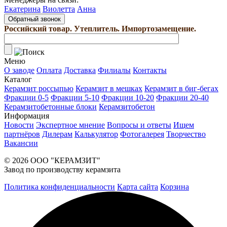
Екатерина
Виолетта
Анна
Обратный звонок
Российский товар. Утеплитель. Импортозамещение.
Меню
О заводе
Оплата
Доставка
Филиалы
Контакты
Каталог
Керамзит россыпью
Керамзит в мешках
Керамзит в биг-бегах
Фракции 0-5
Фракции 5-10
Фракции 10-20
Фракции 20-40
Керамзитобетонные блоки
Керамзитобетон
Информация
Новости
Экспертное мнение
Вопросы и ответы
Ищем
партнёров
Дилерам
Калькулятор
Фотогалерея
Творчество
Вакансии
© 2026 ООО "КЕРАМЗИТ"
Завод по производству керамзита
Политика конфиденциальности
Карта сайта
Корзина