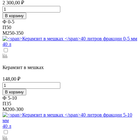
2 300,00 ₽
В корзину
Ф 0-5
П50
М250-350
40 л
Керамзит в мешках
148,00 ₽
В корзину
Ф 5-10
П35
М200-300
40 л