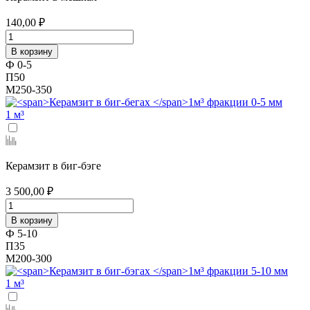
140,00 ₽
В корзину
Ф 0-5
П50
М250-350
1 м³
Керамзит в биг-бэге
3 500,00 ₽
В корзину
Ф 5-10
П35
М200-300
1 м³