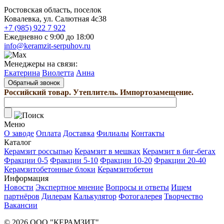
Ростовская область, поселок
Ковалевка, ул. Салютная 4с38
+7 (985) 922 7 922
Ежедневно с 9:00 до 18:00
info@keramzit-serpuhov.ru
Менеджеры на связи:
Екатерина
Виолетта
Анна
Обратный звонок
Российский товар. Утеплитель. Импортозамещение.
Меню
О заводе
Оплата
Доставка
Филиалы
Контакты
Каталог
Керамзит россыпью
Керамзит в мешках
Керамзит в биг-бегах
Фракции 0-5
Фракции 5-10
Фракции 10-20
Фракции 20-40
Керамзитобетонные блоки
Керамзитобетон
Информация
Новости
Экспертное мнение
Вопросы и ответы
Ищем
партнёров
Дилерам
Калькулятор
Фотогалерея
Творчество
Вакансии
© 2026 ООО "КЕРАМЗИТ"