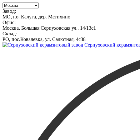
Завод:
МО, г.о. Калуга, дер. Мстихино
Офис:
Москва, Большая Серпуховская ул., 14/13с1
Склад:
РО, пос.Ковалевка, ул. Салютная, 4с38
Серпуховский керамзито