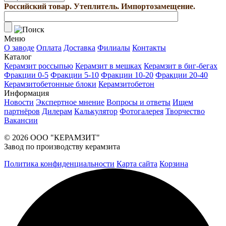
Российский товар. Утеплитель. Импортозамещение.
Меню
О заводе
Оплата
Доставка
Филиалы
Контакты
Каталог
Керамзит россыпью
Керамзит в мешках
Керамзит в биг-бегах
Фракции 0-5
Фракции 5-10
Фракции 10-20
Фракции 20-40
Керамзитобетонные блоки
Керамзитобетон
Информация
Новости
Экспертное мнение
Вопросы и ответы
Ищем
партнёров
Дилерам
Калькулятор
Фотогалерея
Творчество
Вакансии
© 2026 ООО "КЕРАМЗИТ"
Завод по производству керамзита
Политика конфиденциальности
Карта сайта
Корзина