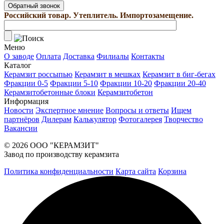
Обратный звонок
Российский товар. Утеплитель. Импортозамещение.
Меню
О заводе
Оплата
Доставка
Филиалы
Контакты
Каталог
Керамзит россыпью
Керамзит в мешках
Керамзит в биг-бегах
Фракции 0-5
Фракции 5-10
Фракции 10-20
Фракции 20-40
Керамзитобетонные блоки
Керамзитобетон
Информация
Новости
Экспертное мнение
Вопросы и ответы
Ищем
партнёров
Дилерам
Калькулятор
Фотогалерея
Творчество
Вакансии
© 2026 ООО "КЕРАМЗИТ"
Завод по производству керамзита
Политика конфиденциальности
Карта сайта
Корзина