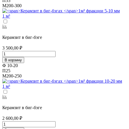
П35
М200-300
1 м³
Керамзит в биг-бэге
3 500,00 ₽
В корзину
Ф 10-20
П25
М200-250
1 м³
Керамзит в биг-бэге
2 600,00 ₽