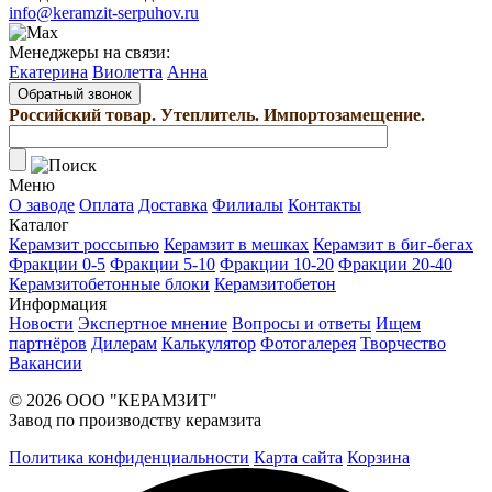
info@keramzit-serpuhov.ru
Менеджеры на связи:
Екатерина
Виолетта
Анна
Обратный звонок
Российский товар. Утеплитель. Импортозамещение.
Меню
О заводе
Оплата
Доставка
Филиалы
Контакты
Каталог
Керамзит россыпью
Керамзит в мешках
Керамзит в биг-бегах
Фракции 0-5
Фракции 5-10
Фракции 10-20
Фракции 20-40
Керамзитобетонные блоки
Керамзитобетон
Информация
Новости
Экспертное мнение
Вопросы и ответы
Ищем
партнёров
Дилерам
Калькулятор
Фотогалерея
Творчество
Вакансии
© 2026 ООО "КЕРАМЗИТ"
Завод по производству керамзита
Политика конфиденциальности
Карта сайта
Корзина