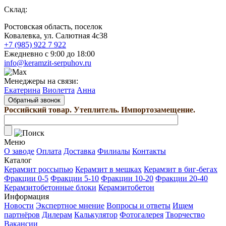
Склад:
Ростовская область, поселок
Ковалевка, ул. Салютная 4с38
+7 (985) 922 7 922
Ежедневно с 9:00 до 18:00
info@keramzit-serpuhov.ru
Менеджеры на связи:
Екатерина
Виолетта
Анна
Обратный звонок
Российский товар. Утеплитель. Импортозамещение.
Меню
О заводе
Оплата
Доставка
Филиалы
Контакты
Каталог
Керамзит россыпью
Керамзит в мешках
Керамзит в биг-бегах
Фракции 0-5
Фракции 5-10
Фракции 10-20
Фракции 20-40
Керамзитобетонные блоки
Керамзитобетон
Информация
Новости
Экспертное мнение
Вопросы и ответы
Ищем
партнёров
Дилерам
Калькулятор
Фотогалерея
Творчество
Вакансии