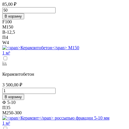
85,00 ₽
В корзину
F100
М150
В-12,5
П4
W4
1 м³
Керамзитобетон
3 500,00 ₽
В корзину
Ф 5-10
П35
М250-300
1 м³