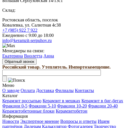
Большая Серпуховская 14/13с1
Склад:
Ростовская область, поселок
Ковалевка, ул. Салютная 4с38
+7 (985) 922 7 922
Ежедневно с 9:00 до 18:00
info@keramzit-serpuhov.ru
Менеджеры на связи:
Екатерина
Виолетта
Анна
Обратный звонок
Российский товар. Утеплитель. Импортозамещение.
Меню
О заводе
Оплата
Доставка
Филиалы
Контакты
Каталог
Керамзит россыпью
Керамзит в мешках
Керамзит в биг-бегах
Фракции 0-5
Фракции 5-10
Фракции 10-20
Фракции 20-40
Керамзитобетонные блоки
Керамзитобетон
Информация
Новости
Экспертное мнение
Вопросы и ответы
Ищем
партнёров
Дилерам
Калькулятор
Фотогалерея
Творчество