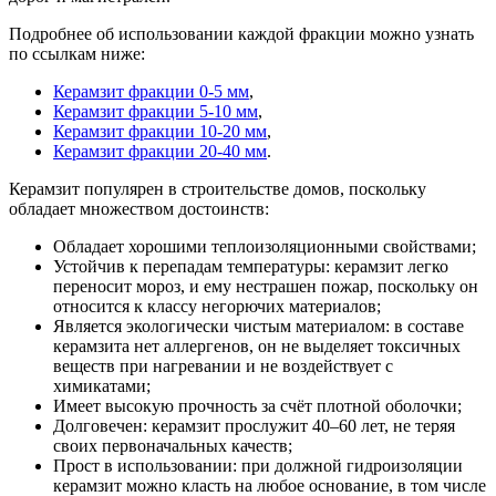
Подробнее об использовании каждой фракции можно узнать
по ссылкам ниже:
Керамзит фракции 0-5 мм
,
Керамзит фракции 5-10 мм
,
Керамзит фракции 10-20 мм
,
Керамзит фракции 20-40 мм
.
Керамзит популярен в строительстве домов, поскольку
обладает множеством достоинств:
Обладает хорошими теплоизоляционными свойствами;
Устойчив к перепадам температуры: керамзит легко
переносит мороз, и ему нестрашен пожар, поскольку он
относится к классу негорючих материалов;
Является экологически чистым материалом: в составе
керамзита нет аллергенов, он не выделяет токсичных
веществ при нагревании и не воздействует с
химикатами;
Имеет высокую прочность за счёт плотной оболочки;
Долговечен: керамзит прослужит 40–60 лет, не теряя
своих первоначальных качеств;
Прост в использовании: при должной гидроизоляции
керамзит можно класть на любое основание, в том числе