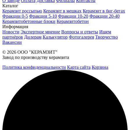
О заводе
Оплата
Доставка
Филиалы
Контакты
Каталог
Керамзит россыпью
Керамзит в мешках
Керамзит в биг-бегах
Фракции 0-5
Фракции 5-10
Фракции 10-20
Фракции 20-40
Керамзитобетонные блоки
Керамзитобетон
Информация
Новости
Экспертное мнение
Вопросы и ответы
Ищем
партнёров
Дилерам
Калькулятор
Фотогалерея
Творчество
Вакансии
© 2026 ООО "КЕРАМЗИТ"
Завод по производству керамзита
Политика конфиденциальности
Карта сайта
Корзина