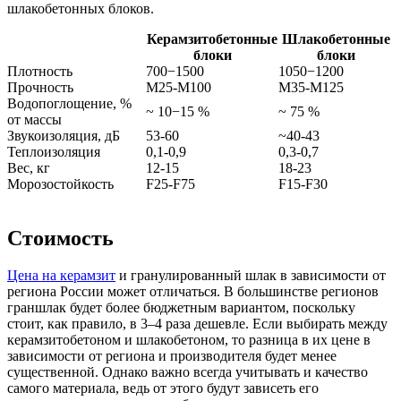
шлакобетонных блоков.
Керамзитобетонные
Шлакобетонные
блоки
блоки
Плотность
700−1500
1050−1200
Прочность
М25-М100
М35-М125
Водопоглощение, %
~ 10−15 %
~ 75 %
от массы
Звукоизоляция, дБ
53-60
~40-43
Теплоизоляция
0,1-0,9
0,3-0,7
Вес, кг
12-15
18-23
Морозостойкость
F25-F75
F15-F30
Стоимость
Цена на керамзит
и гранулированный шлак в зависимости от
региона России может отличаться. В большинстве регионов
граншлак будет более бюджетным вариантом, поскольку
стоит, как правило, в 3–4 раза дешевле. Если выбирать между
керамзитобетоном и шлакобетоном, то разница в их цене в
зависимости от региона и производителя будет менее
существенной. Однако важно всегда учитывать и качество
самого материала, ведь от этого будут зависеть его